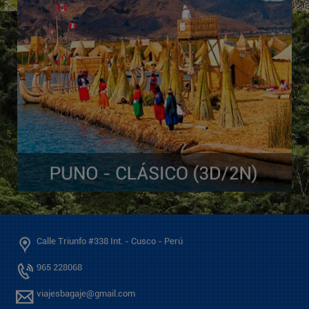
Calle Triunfo #338 Int. - Cusco - Perú
965 228068
viajesbagaje@gmail.com