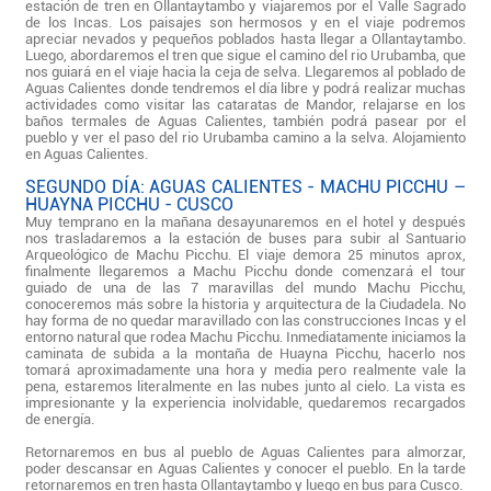
estación de tren en Ollantaytambo y viajaremos por el Valle Sagrado
de los Incas. Los paisajes son hermosos y en el viaje podremos
apreciar nevados y pequeños poblados hasta llegar a Ollantaytambo.
Luego, abordaremos el tren que sigue el camino del rio Urubamba, que
nos guiará en el viaje hacia la ceja de selva. Llegaremos al poblado de
Aguas Calientes donde tendremos el día libre y podrá realizar muchas
actividades como visitar las cataratas de Mandor, relajarse en los
baños termales de Aguas Calientes, también podrá pasear por el
pueblo y ver el paso del rio Urubamba camino a la selva. Alojamiento
en Aguas Calientes.
SEGUNDO DÍA: AGUAS CALIENTES - MACHU PICCHU –
HUAYNA PICCHU - CUSCO
Muy temprano en la mañana desayunaremos en el hotel y después
nos trasladaremos a la estación de buses para subir al Santuario
Arqueológico de Machu Picchu. El viaje demora 25 minutos aprox,
finalmente llegaremos a Machu Picchu donde comenzará el tour
guiado de una de las 7 maravillas del mundo Machu Picchu,
conoceremos más sobre la historia y arquitectura de la Ciudadela. No
hay forma de no quedar maravillado con las construcciones Incas y el
entorno natural que rodea Machu Picchu. Inmediatamente iniciamos la
caminata de subida a la montaña de Huayna Picchu, hacerlo nos
tomará aproximadamente una hora y media pero realmente vale la
pena, estaremos literalmente en las nubes junto al cielo. La vista es
impresionante y la experiencia inolvidable, quedaremos recargados
de energía.
Retornaremos en bus al pueblo de Aguas Calientes para almorzar,
poder descansar en Aguas Calientes y conocer el pueblo. En la tarde
retornaremos en tren hasta Ollantaytambo y luego en bus para Cusco.