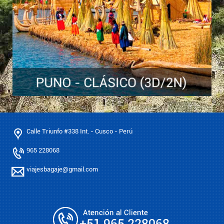
Calle Triunfo #338 Int. - Cusco - Perú
965 228068
viajesbagaje@gmail.com