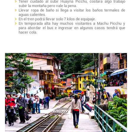
Tener cuidado al subir Huayna Picchu, costará algo trabajo
subir la montaña pero vale la pena.
Llevar ropa de baño si llega a visitar los baños termales de
aguas calientes.
En el tren podrá llevar solo 7 kilos de equipaje.
En temporada alta hay muchos visitantes a Machu Picchu y
para abordar el bus e ingresar en algunos casos tendrá que
hacer cola.