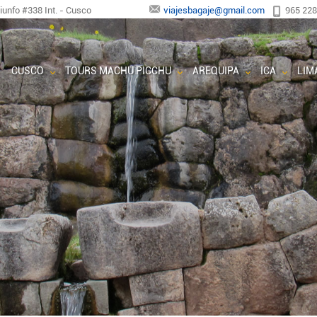
riunfo #338 Int. - Cusco
viajesbagaje@gmail.com
965 22
CUSCO
TOURS MACHU PICCHU
AREQUIPA
ICA
LIM