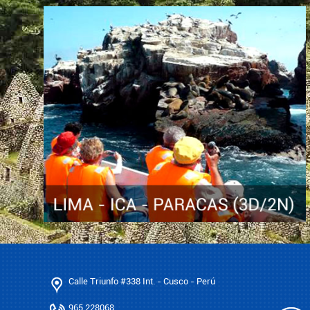
Calle Triunfo #338 Int. - Cusco - Perú
965 228068