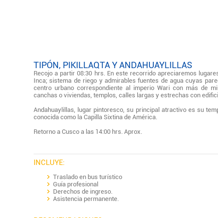
TIPÓN, PIKILLAQTA Y ANDAHUAYLILLAS
Recojo a partir 08:30 hrs. En este recorrido apreciaremos lugare
Inca; sistema de riego y admirables fuentes de agua cuyas pared
centro urbano correspondiente al imperio Wari con más de mil
canchas o viviendas, templos, calles largas y estrechas con edifici
Andahuaylillas, lugar pintoresco, su principal atractivo es su tem
conocida como la Capilla Sixtina de América.
Retorno a Cusco a las 14:00 hrs. Aprox.
INCLUYE:
Traslado en bus turístico
Guía profesional
Derechos de ingreso.
Asistencia permanente.