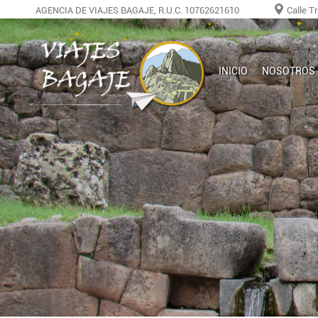
AGENCIA DE VIAJES BAGAJE, R.U.C. 10762621610
Calle T
INICIO
NOSOTROS