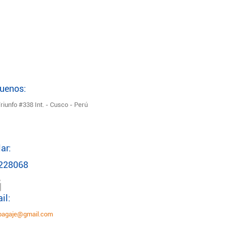
uenos:
Triunfo #338 Int. - Cusco - Perú
ar:
 228068
il:
sbagaje@gmail.com