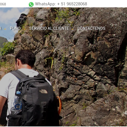
WhatsApp: + 51 965228068
8068
A
PUNO
SERVICIO AL CLIENTE
CONTÁCTENOS