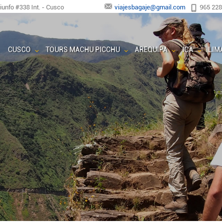
riunfo #338 Int. - Cusco
viajesbagaje@gmail.com
965 22
CUSCO
TOURS MACHU PICCHU
AREQUIPA
ICA
LIM