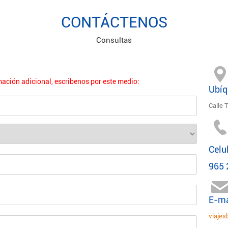
CONTÁCTENOS
Consultas
mación adicional, escribenos por este medio:
Ubíq
Calle 
Celul
965
E-ma
viaje