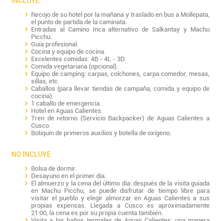
INCLUYE:
Recojo de su hotel por la mañana y traslado en bus a Mollepata,
el punto de partida de la caminata.
Entradas al Camino Inca alternativo de Salkantay y Machu
Picchu.
Guía profesional.
Cocina y equipo de cocina.
Excelentes comidas: 4B - 4L - 3D.
Comida vegetariana (opcional).
Equipo de camping: carpas, colchones, carpa comedor, mesas,
sillas, etc
Caballos (para llevar tiendas de campaña, comida y equipo de
cocina).
1 caballo de emergencia.
Hotel en Aguas Calientes.
Tren de retorno (Servicio Backpacker) de Aguas Calientes a
Cusco.
Botiquín de primeros auxilios y botella de oxígeno.
NO INCLUYE:
Bolsa de dormir.
Desayuno en el primer día.
El almuerzo y la cena del último día: después de la visita guiada
en Machu Picchu, se puede disfrutar de tiempo libre para
visitar el pueblo y elegir almorzar en Aguas Calientes a sus
propias expensas. Llegada a Cusco es aproximadamente
21:00, la cena es por su propia cuenta también.
Visita a los baños termales de Aguas Calientes: una manera