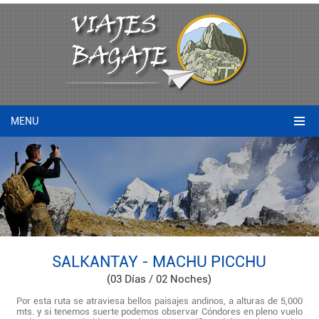
MENU
SALKANTAY - MACHU PICCHU
(03 Días / 02 Noches)
Por esta ruta se atraviesa bellos paisajes andinos, a alturas de 5,000
mts. y si tenemos suerte podemos observar Cóndores en pleno vuelo