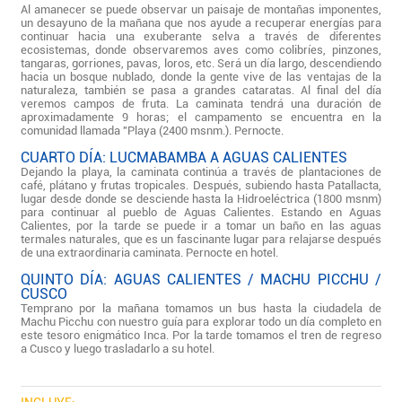
Al amanecer se puede observar un paisaje de montañas imponentes,
un desayuno de la mañana que nos ayude a recuperar energías para
continuar hacia una exuberante selva a través de diferentes
ecosistemas, donde observaremos aves como colibríes, pinzones,
tangaras, gorriones, pavas, loros, etc. Será un día largo, descendiendo
hacia un bosque nublado, donde la gente vive de las ventajas de la
naturaleza, también se pasa a grandes cataratas. Al final del día
veremos campos de fruta. La caminata tendrá una duración de
aproximadamente 9 horas; el campamento se encuentra en la
comunidad llamada "Playa (2400 msnm.). Pernocte.
CUARTO DÍA: LUCMABAMBA A AGUAS CALIENTES
Dejando la playa, la caminata continúa a través de plantaciones de
café, plátano y frutas tropicales. Después, subiendo hasta Patallacta,
lugar desde donde se desciende hasta la Hidroeléctrica (1800 msnm)
para continuar al pueblo de Aguas Calientes. Estando en Aguas
Calientes, por la tarde se puede ir a tomar un baño en las aguas
termales naturales, que es un fascinante lugar para relajarse después
de una extraordinaria caminata. Pernocte en hotel.
QUINTO DÍA: AGUAS CALIENTES / MACHU PICCHU /
CUSCO
Temprano por la mañana tomamos un bus hasta la ciudadela de
Machu Picchu con nuestro guía para explorar todo un día completo en
este tesoro enigmático Inca. Por la tarde tomamos el tren de regreso
a Cusco y luego trasladarlo a su hotel.