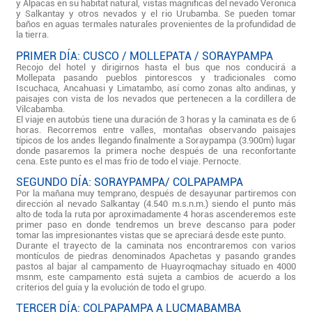
y Alpacas en su habitat natural, vistas magnificas del nevado Veronica
y Salkantay y otros nevados y el rio Urubamba. Se pueden tomar
baños en aguas termales naturales provenientes de la profundidad de
la tierra.
PRIMER DÍA: CUSCO / MOLLEPATA / SORAYPAMPA
Recojo del hotel y dirigirnos hasta el bus que nos conducirá a
Mollepata pasando pueblos pintorescos y tradicionales como
Iscuchaca, Ancahuasi y Limatambo, así como zonas alto andinas, y
paisajes con vista de los nevados que pertenecen a la cordillera de
Vilcabamba.
El viaje en autobús tiene una duración de 3 horas y la caminata es de 6
horas. Recorremos entre valles, montañas observando paisajes
típicos de los andes llegando finalmente a Soraypampa (3.900m) lugar
donde pasaremos la primera noche después de una reconfortante
cena. Este punto es el mas frio de todo el viaje. Pernocte.
SEGUNDO DÍA: SORAYPAMPA/ COLPAPAMPA
Por la mañana muy temprano, después de desayunar partiremos con
dirección al nevado Salkantay (4.540 m.s.n.m.) siendo el punto más
alto de toda la ruta por aproximadamente 4 horas ascenderemos este
primer paso en donde tendremos un breve descanso para poder
tomar las impresionantes vistas que se apreciará desde este punto.
Durante el trayecto de la caminata nos encontraremos con varios
montículos de piedras denominados Apachetas y pasando grandes
pastos al bajar al campamento de Huayroqmachay situado en 4000
msnm, este campamento está sujeta a cambios de acuerdo a los
criterios del guía y la evolución de todo el grupo.
TERCER DÍA: COLPAPAMPA A LUCMABAMBA